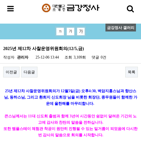
금강정사 갤러리
2025년 제12차 사찰운영위원회의(12/5,금)
작성자
관리자
25-12-06 13:44
조회
3,109회
댓글
0건
이전글
다음글
목록
25년 제12차 사찰운영위원회의가 12월5일(금) 오후4:30, 벽암지홍스님과 향산스
님, 동하스님, 그리고 환희지 신도회장 님을
비롯한 회장단, 종무원들이 함께한 가
운데 올한해를 마무리합니다.
큰스님께서는 11대 신도회 출범과 함께 3년여 시간동안 쉼없이 달려온 기간의 노
고에 감사와 찬탄의 말씀을 전하십니다.
또한 템플스테이 체험관 착공이 원만히 진행될 수 있는 밑거름이 되었음에 다시한
번 감사의 말씀으로 회의를 시작합니다.