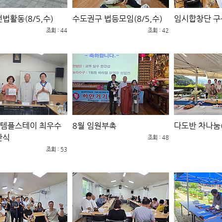
법활동(8/5,수)
수도권구 법등모임(8/5,수)
임시합창단 구성
조회 : 44
조회 : 42
년 템플스테이 최우수
8월 임원부촉
다도반 차나눔(
판식
조회 : 48
조회 : 53