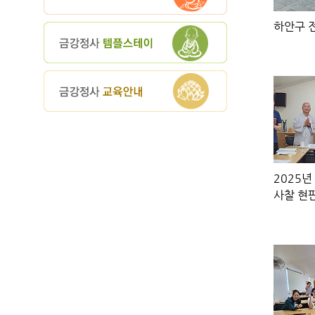
하안구 전
2025
사찰 현