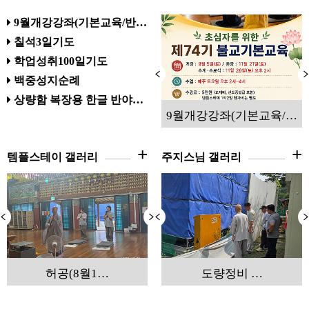
9월개강강좌(기본교육/반…
칠석3일기도
학업성취100일기도
백중성지순례
상량함 복장용 한글 반야…
9월개강강좌(기본교육/…
+
+
템플스테이 갤러리
주지스님 갤러리
허공(8월1…
6월 사찰운…
나눔템플스…
도량정비 …