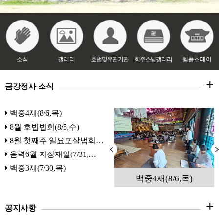
갤러리
호법및유관기관
회주스님갤러리
템플스테이
소식
+
금강정사 소식
백중4재(8/6,목)
8월 호법법회(8/5,수)
8월 첫째주 일요포살법회…
음력6월 지장재일(7/31,…
백중3재(7/30,목)
음력6월 지장재일(7/31,…
백중4재(8/6,목)
+
공지사항