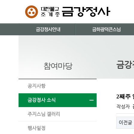
금강
참여마당
공지사항
2째주 
금강정사 소식
작성자
주지스님 갤러리
이전글
행사일정