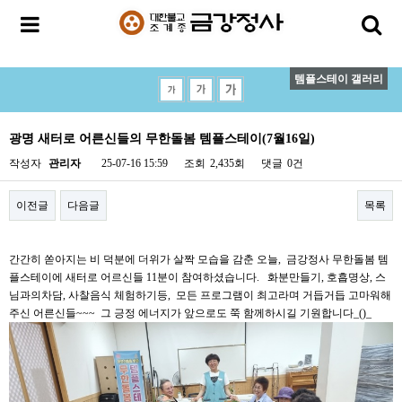
템플스테이 갤러리
광명 새터로 어른신들의 무한돌봄 템플스테이(7월16일)
작성자
관리자
25-07-16 15:59
조회
2,435회
댓글
0건
이전글
다음글
목록
간간히 쏟아지는 비 덕분에 더위가 살짝 모습을 감춘 오늘, 금강정사 무한돌봄 템
플스테이에 새터로 어르신들 11분이 참여하셨습니다. 화분만들기, 호흡명상, 스
님과의차담, 사찰음식 체험하기등, 모든 프로그램이 최고라며 거듭거듭 고마워해
주신 어른신들~~~ 그 긍정 에너지가 앞으로도 쭉 함께하시길 기원합니다_()_