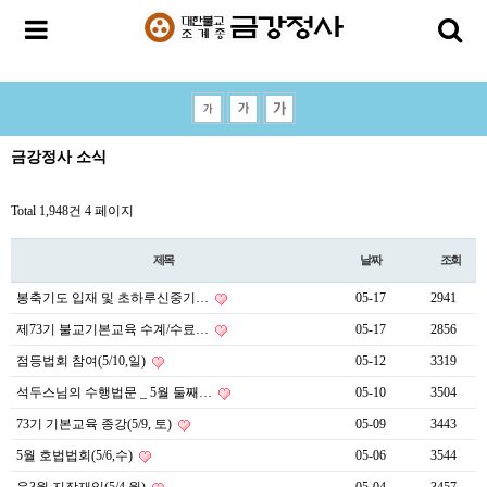
금강정사 소식
Total 1,948건
4 페이지
제목
날짜
조회
봉축기도 입재 및 초하루신중기…
05-17
2941
제73기 불교기본교육 수계/수료…
05-17
2856
점등법회 참여(5/10,일)
05-12
3319
석두스님의 수행법문 _ 5월 둘째…
05-10
3504
73기 기본교육 종강(5/9, 토)
05-09
3443
5월 호법법회(5/6,수)
05-06
3544