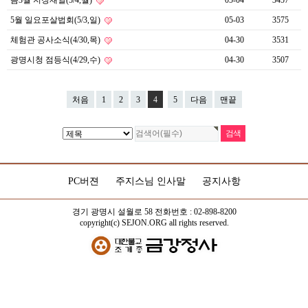
음3월 지장재일(5/4,월)
05-04
3457
5월 일요포살법회(5/3,일)
05-03
3575
체험관 공사소식(4/30,목)
04-30
3531
광명시청 점등식(4/29,수)
04-30
3507
처음
1
2
3
4
5
다음
맨끝
PC버젼
주지스님 인사말
공지사항
경기 광명시 설월로 58 전화번호 : 02-898-8200
copyright(c) SEJON.ORG all rights reserved.