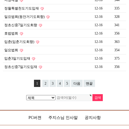
지장재일
12-16
344
정월특별천도기도입재
12-16
335
일요법회(동안거기도회향)
12-16
328
정초신중7일기도회향
12-16
341
호법법회
12-16
356
입춘(입춘기도회향)
12-16
363
일요법회
12-16
354
입춘3일기도입재
12-16
375
정초신중7일기도입재
12-16
356
1
2
3
4
5
다음
맨끝
PC버젼
주지스님 인사말
공지사항