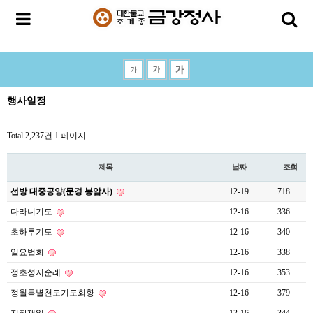
행사일정
Total 2,237건
1 페이지
제목
날짜
조회
선방 대중공양(문경 봉암사)
12-19
718
다라니기도
12-16
336
초하루기도
12-16
340
일요법회
12-16
338
정초성지순례
12-16
353
정월특별천도기도회향
12-16
379