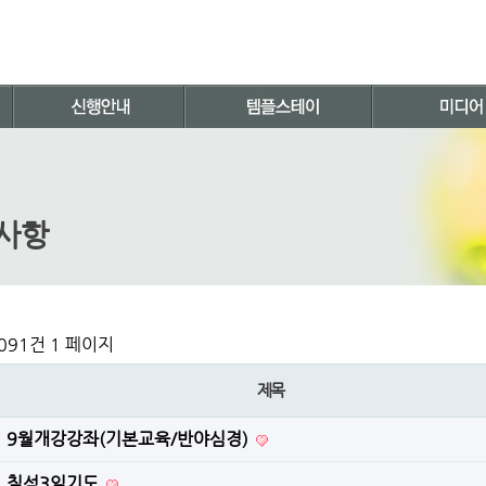
사항
,091건
1 페이지
제목
9월개강강좌(기본교육/반야심경)
칠석3일기도