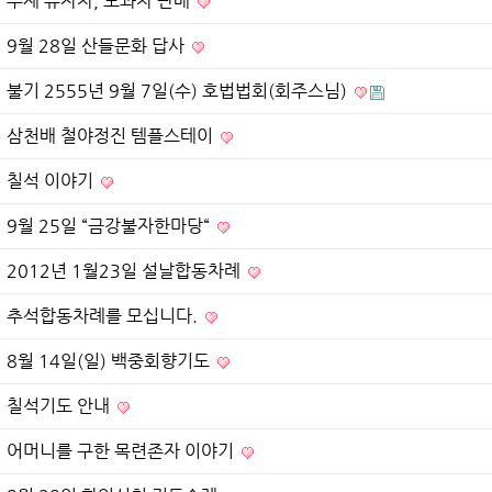
수제 유자차, 모과차 판매
9월 28일 산들문화 답사
불기 2555년 9월 7일(수) 호법법회(회주스님)
삼천배 철야정진 템플스테이
칠석 이야기
9월 25일 “금강불자한마당“
2012년 1월23일 설날합동차례
추석합동차례를 모십니다.
8월 14일(일) 백중회향기도
칠석기도 안내
어머니를 구한 목련존자 이야기