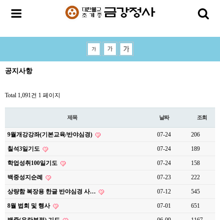
공지사항
Total 1,091건
1 페이지
제목
날짜
조회
9월개강강좌(기본교육/반야심경)
07-24
206
칠석3일기도
07-24
189
학업성취100일기도
07-24
158
백중성지순례
07-23
222
상량함 복장용 한글 반야심경 사…
07-12
545
8월 법회 및 행사
07-01
651