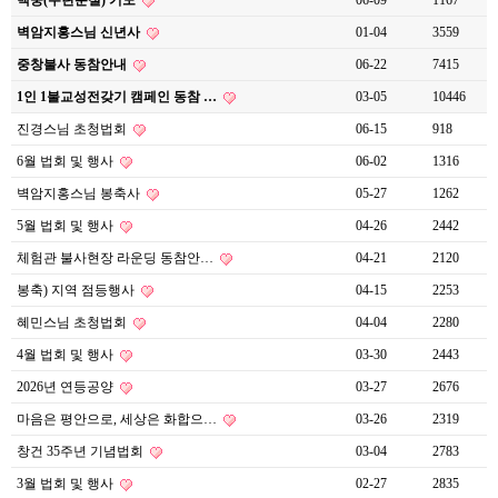
백중(우란분절) 기도
06-09
1167
벽암지홍스님 신년사
01-04
3559
중창불사 동참안내
06-22
7415
1인 1불교성전갖기 캠페인 동참 …
03-05
10446
진경스님 초청법회
06-15
918
6월 법회 및 행사
06-02
1316
벽암지홍스님 봉축사
05-27
1262
5월 법회 및 행사
04-26
2442
체험관 불사현장 라운딩 동참안…
04-21
2120
봉축) 지역 점등행사
04-15
2253
혜민스님 초청법회
04-04
2280
4월 법회 및 행사
03-30
2443
2026년 연등공양
03-27
2676
마음은 평안으로, 세상은 화합으…
03-26
2319
창건 35주년 기념법회
03-04
2783
3월 법회 및 행사
02-27
2835