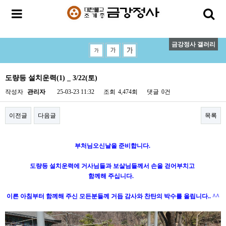
금강정사 갤러리
도량등 설치운력(1) _ 3/22(토)
작성자
관리자
25-03-23 11:32
조회
4,474회
댓글
0건
이전글
다음글
목록
부처님오신날을 준비합니다.
도량등 설치운력에 거사님들과 보살님들께서 손을 걷어부치고
함께해 주십니다.
이른 아침부터 함께해 주신 모든분들께 거듭 감사와 찬탄의 박수를 올립니다.. ^^